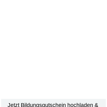
Haben wir dein Interesse geweckt?
Dann nehme Kontakt mit uns auf!
0421 84 51 13 70
kontakt@dandelion-bildung.de
Online Terminbuchung
Birthe Tiemann
Ansprechpartnerin
Jetzt Bildungsgutschein hochladen &